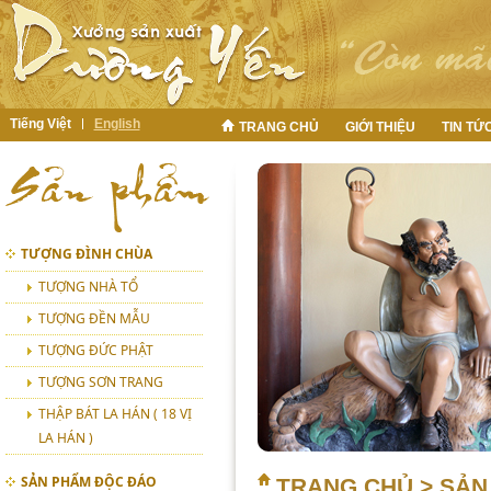
Tiếng Việt
English
TRANG CHỦ
GIỚI THIỆU
TIN TỨ
TƯỢNG ĐÌNH CHÙA
TƯỢNG NHÀ TỔ
TƯỢNG ĐỀN MẪU
TƯỢNG ĐỨC PHẬT
TƯỢNG SƠN TRANG
THẬP BÁT LA HÁN ( 18 VỊ
LA HÁN )
SẢN PHẨM ĐỘC ĐÁO
TRANG CHỦ
>
SẢN