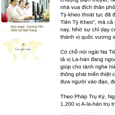
nhà vua đích thân ph
Tỳ-kheo thoát tục đã 
Tiên Tỳ Kheo”, mà cả 
face page : Dương Yến
nay. Nhờ sự chỉ dạy c
Gốm Sứ Bát Tràng
thành vị quốc vương 
Có chỗ nói ngài Na Ti
tả vị La-hán đang ngoá
giúp cho tánh nghe hiển
thông phát triển thiệt
đưa người vào đạo, đó
Theo Pháp Trụ Ký, Ngà
1.200 vị A-la-hán trụ 