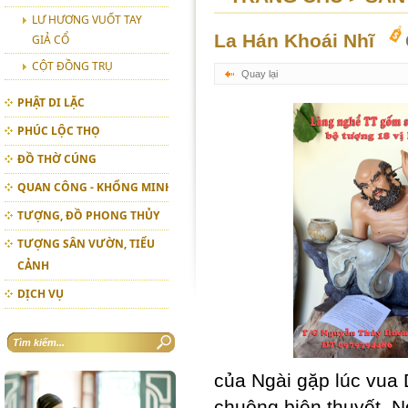
LƯ HƯƠNG VUỐT TAY
La Hán Khoái Nhĩ
GIẢ CỔ
CỘT ĐỒNG TRỤ
Quay lại
PHẬT DI LẶC
PHÚC LỘC THỌ
ĐỒ THỜ CÚNG
QUAN CÔNG - KHỔNG MINH
TƯỢNG, ĐỒ PHONG THỦY
TƯỢNG SÂN VƯỜN, TIỂU
CẢNH
DỊCH VỤ
của Ngài gặp lúc vua D
chuộng biện thuyết. N