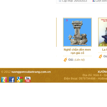
Cập nhật: 26/03/2013
Lượt xem
Tượng thích ca mâu
Nghê chân đèn men
La hán
ni
rạn giả cổ
Giá:
(L
Giá:
Giá:
(Liên hệ)
(Liên hệ)
© 2012
tuonggomsubattrang.com.vn
XƯỞNG
Địa chỉ:
Xóm 4 - Gi
Điện thoại:
0979794486
-
Hotline