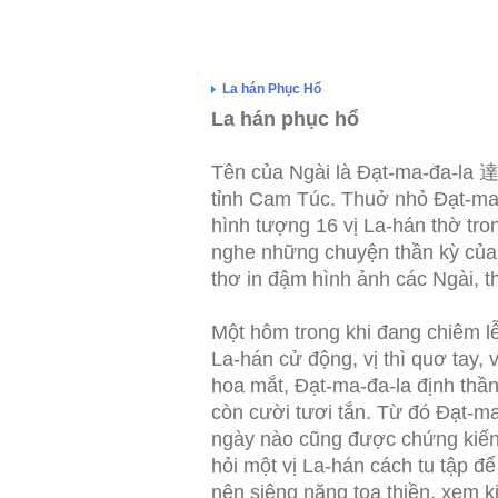
La hán Phục Hổ
La hán phục hổ
Tên của Ngài là Đạt-ma-đa-la
tỉnh Cam Túc. Thuở nhỏ Đạt-ma-
hình tượng 16 vị La-hán thờ tro
nghe những chuyện thần kỳ của c
thơ in đậm hình ảnh các Ngài, t
Một hôm trong khi đang chiêm l
La-hán cử động, vị thì quơ tay,
hoa mắt, Đạt-ma-đa-la định thần 
còn cười tươi tắn. Từ đó Đạt-ma
ngày nào cũng được chứng kiến 
hỏi một vị La-hán cách tu tập đ
nên siêng năng tọa thiền, xem ki